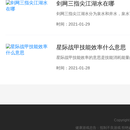
剑网三指尖江湖水在哪
剑网三指尖江湖水分为泉水和井水，泉水
靠近就可以进行采集，井水的最大产出地
时间：2021-01-29
七秀桃花村、天策望枫桥和万花落星湖都
星际战甲技能效率什么意思
星际战甲技能效率的意思是技能消耗能量
能量就越少;效率越低，你释放一次技能
时间：2021-01-28
Copyrigh
健康游戏忠告：抵制不良游戏 拒绝盗