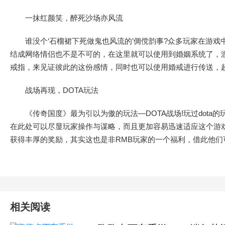
一抹红颜笑，醉死沙场亦风流
谁没个‘石榴裙下死做鬼也风流的’倜傥韵事?众多玩家在游戏
结成网络情侣也不是不可的，在这里就可以使用到婚姻系统了，
戒指，来见证彼此的这份感情，同时也可以使用婚戒进行传送，超
战场再现，DOTA玩法
《传奇国度》最为引以为傲的玩法—DOTA战场!玩过dota
在此处可以尽显玩家操作与谋略，而且更加容易迅速适应这个游戏
获得丰厚的奖励，其实这也是非RMB玩家的一个福利，借此他们
相关阅读