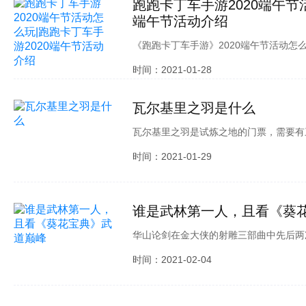
跑跑卡丁车手游2020端午节
端午节活动介绍
《跑跑卡丁车手游》2020端午节活动
今天简单介绍一下活动的相关情况，希望
时间：2021-01-28
丁车手游2020端午节活动介绍：端午
有可爱森系的碧波龙女套装、端午主题元
瓦尔基里之羽是什么
瓦尔基里之羽是试炼之地的门票，需要有
瓦尔基里，给予她金币，瓦尔基里就会赠
时间：2021-01-29
墓碑上，玩家点击瓦尔基里就可以进行对
谁是武林第一人，且看《葵
华山论剑在金大侠的射雕三部曲中先后两
中五绝也成为无数江湖人翘首仰望为为之
时间：2021-02-04
出了华山论剑功能，大侠们可以通过在论
的江湖名声。