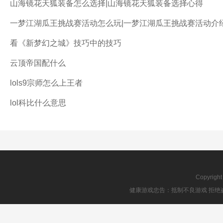
山海镜花天狐装备怎么选择|山海镜花天狐装备选择心得
一梦江湖瓜王挑战赛活动怎么玩|一梦江湖瓜王挑战赛活动介
看《新梦幻之城》技巧中的技巧
云顶帝国配什么
lols9宗师怎么上王者
lol科比什么意思
Copyrigh
健康游戏忠告：抵制不良游戏 拒绝盗