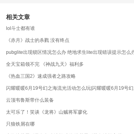
相关文章
lol斗士都有谁
《赤月》战士的杀戮 没有终点
pubglite出现锁区情况怎么办 绝地求生lite出现错误提示怎么
全天宝箱领不完 《神战九天》福利多
《热血三国2》速成强者之路攻略
闪耀暖暖6月19号幻之海流光活动怎么玩|闪耀暖暖6月19号
云顶韦鲁斯带什么装备
太可乐了！笑谈《龙将》山贼将军廖化
只狼铁屑在哪