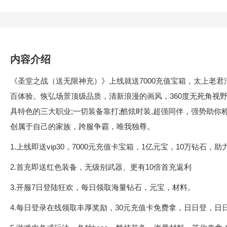
内容介绍
《圣堂之战（送无限神充）》上线就送7000充值宝箱，太上老君
百体验。恢弘场景顶级品质，清新浪漫的画风，360度无死角视
具特色的三大职业;一切装备靠打;酷炫时装,超强同伴，强势助
创属于自己的家族，跨服争霸，唯我独尊。
1.上线即送vip30，7000元充值卡宝箱，1亿元宝，10万钻石，
2.首充即送红色装备，无级别武器、更有10倍首充返利
3.开服7日登陆狂欢，每日领取海量钻石，元宝，材料。
4.每日登录在线领取丰厚奖励，30元充值卡免费拿，日日登，日